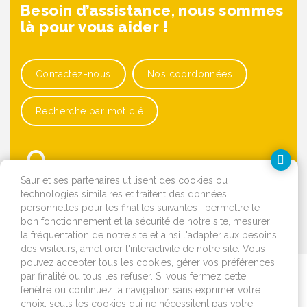
Besoin d’assistance, nous sommes
là pour vous aider !
Contactez-nous
Nos coordonnées
Recherche par mot clé
Saur et ses partenaires utilisent des cookies ou
technologies similaires et traitent des données
personnelles pour les finalités suivantes : permettre le
bon fonctionnement et la sécurité de notre site, mesurer
OK
la fréquentation de notre site et ainsi l'adapter aux besoins
des visiteurs, améliorer l'interactivité de notre site. Vous
pouvez accepter tous les cookies, gérer vos préférences
par finalité ou tous les refuser. Si vous fermez cette
Je déménage
fenêtre ou continuez la navigation sans exprimer votre
choix, seuls les cookies qui ne nécessitent pas votre