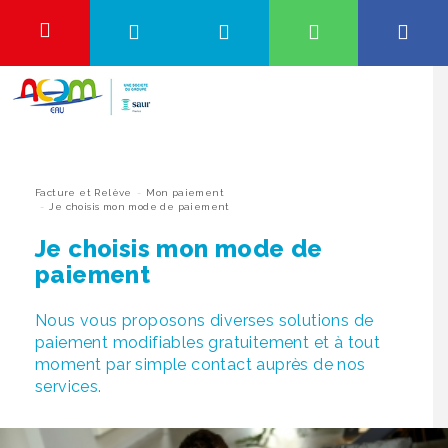
Aller
au
OK
contenu
Abonnement et Raccordement
QUALITÉ DE L’EAU, TRAVAUX OU ENCORE
TARIFS…
Facture et Relève
Pour être informé de la qualité de l’eau et des travaux en cours
dans votre commune, saisissez votre code postal ou le nom de
votre ville.
Vous
Facture et Relève
Mon paiement
Je surveille mon installation
Je choisis mon mode de paiement
êtes
Si une ville est déjà sélectionnée, vous pouvez la remplacer en
cherchant un autre code postal ou ville, pour commencer une
ici
Je choisis mon mode de
Eau et Environnement
recherche, cliquez sur le nom de la ville ci-dessous.
paiement
Taper votre code postal ou le nom de votre ville
Aide et Contact
Nous vous proposons diverses solutions de
paiement modifiables gratuitement et à tout
Accéder aux informations
moment par simple contact auprès de nos
services.