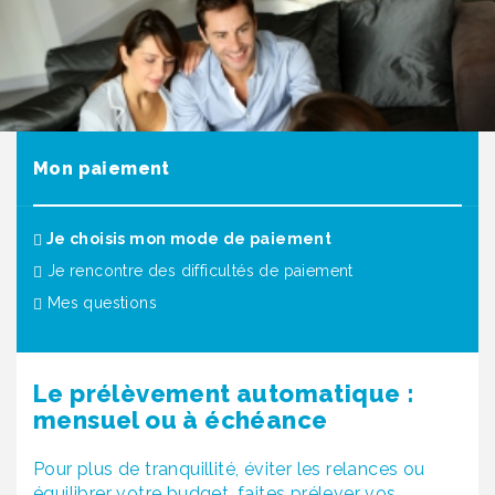
Mon paiement
(actuel)
Je choisis mon mode de paiement
Je rencontre des difficultés de paiement
Mes questions
Le prélèvement automatique :
mensuel ou à échéance
Pour plus de tranquillité, éviter les relances ou
équilibrer votre budget, faites prélever vos