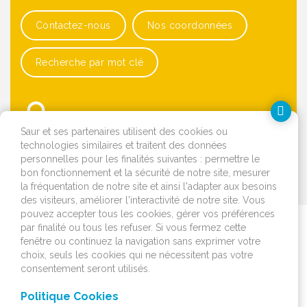
Contactez-nous
Nos coordonnées
Recherche par mot clé
Saur et ses partenaires utilisent des cookies ou
technologies similaires et traitent des données
personnelles pour les finalités suivantes : permettre le
bon fonctionnement et la sécurité de notre site, mesurer
OK
la fréquentation de notre site et ainsi l'adapter aux besoins
des visiteurs, améliorer l'interactivité de notre site. Vous
pouvez accepter tous les cookies, gérer vos préférences
par finalité ou tous les refuser. Si vous fermez cette
Je déménage
fenêtre ou continuez la navigation sans exprimer votre
choix, seuls les cookies qui ne nécessitent pas votre
J'emménage ou je fais
consentement seront utilisés.
construire
Politique Cookies
Je surveille mon