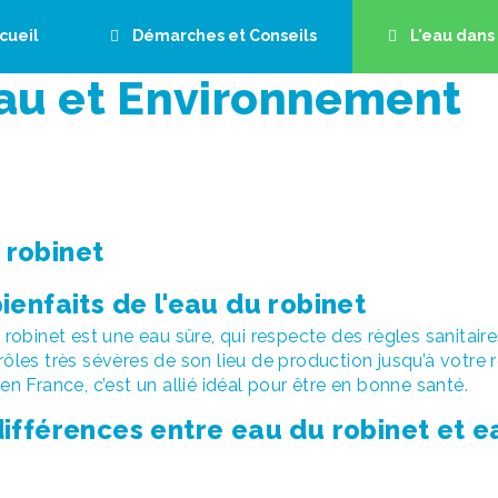
cueil
Démarches et Conseils
L'eau dan
OK
au et Environnement
é de la qualité de l’eau et des travaux en cours dans votre commune,
t Relève
Je surveille mon installation
Eau et E
ode postal ou le nom de votre ville.
 déjà sélectionnée, vous pouvez la remplacer en cherchant un autre co
 pour commencer une recherche, cliquez sur le nom de la ville ci-des
age ou je fais construire
Je quitte mon logement
ode postal ou le nom de votre ville
 robinet
m'abonne
Je résilie mon contrat
me raccorde
Mes questions
ienfaits de l'eau du robinet
demande la pose de mon
eur d'eau
 robinet est une eau sûre, qui respecte des règles sanitaires 
 questions
ôles très sévères de son lieu de production jusqu’à votre
suis raccordé à l'assainissement
en France, c’est un allié idéal pour être en bonne santé.
llectif
ifférences entre eau du robinet et e