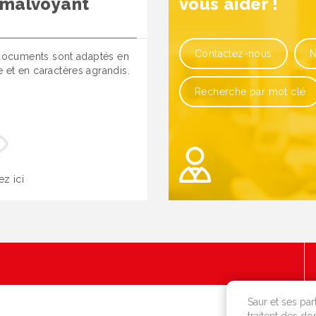
 malvoyant
vous aider !
Contactez-nous
N
ocuments sont adaptés en
le et en caractères agrandis.
Recherche par mot clé
ez ici
OK
Saur et ses par