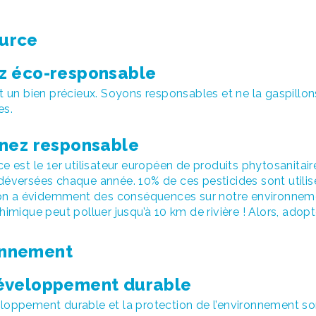
ource
z éco-responsable
st un bien précieux. Soyons responsables et ne la gaspill
es.
inez responsable
e est le 1er utilisateur européen de produits phytosanitai
éversées chaque année. 10% de ces pesticides sont utilisés
tion a évidemment des conséquences sur notre environneme
himique peut polluer jusqu’à 10 km de rivière ! Alors, adop
onnement
éveloppement durable
loppement durable et la protection de l’environnement son