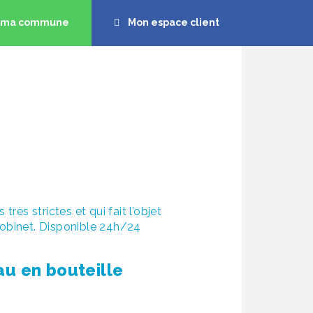
s ma commune
Mon espace client
nvironnement
Aide et Contact
de
sous.
Accéder aux informations
très strictes et qui fait l’objet
 robinet. Disponible 24h/24
au en bouteille