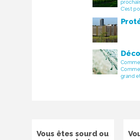
prochai
C’est p
Prot
Déco
Comment
Comment
grand et
Vous êtes sourd ou
Vo