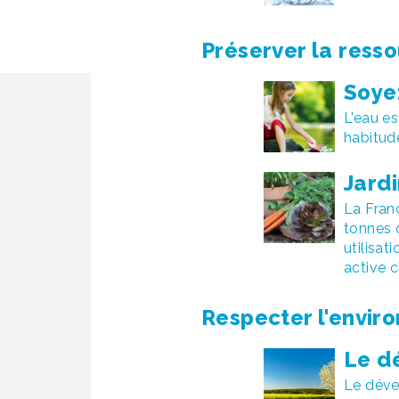
Préserver la ress
Soye
L'eau e
habitud
Jard
La Franc
tonnes d
utilisa
active c
Respecter l'envir
Le d
Le déve